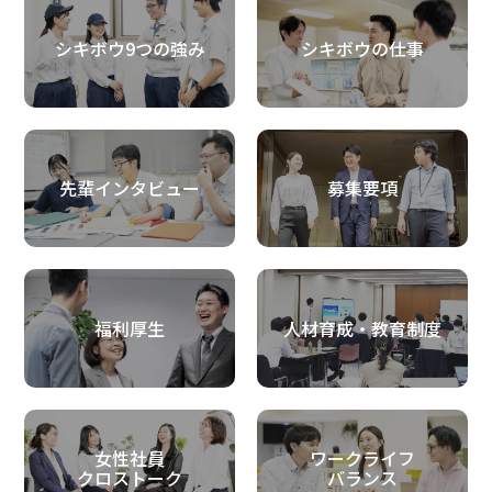
シキボウ9つの強み
シキボウの仕事
先輩インタビュー
募集要項
福利厚生
人材育成・教育制度
女性社員
ワークライフ
クロストーク
バランス